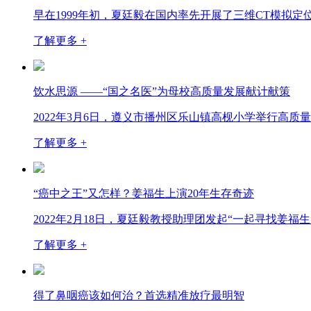
早在1999年初，夏廷毅在国内率先开展了三维CT模拟
了解更多 +
饮水思源 ——“国之名医”为母校高质量发展献计献策
2022年3月6日，遵义市播州区乐山镇高枧小学举行高
了解更多 +
“癌中之王”又怎样？姜福生上演20年生存奇迹
2022年2月18日，夏廷毅教授助理团发起“一起寻找姜
了解更多 +
得了鼻咽癌该如何治？首选精准放疗最明智