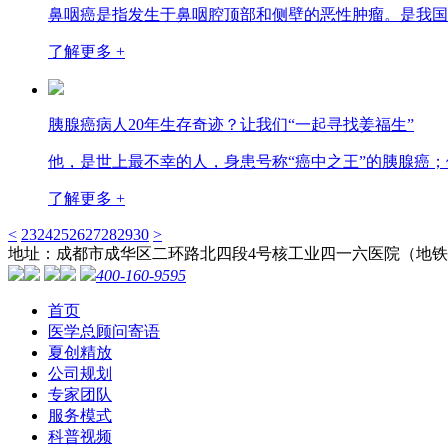
鼻咽癌是指发生于鼻咽腔顶部和侧壁的恶性肿瘤。是我国
了解更多 +
胰腺癌病人20年生存奇迹？让我们“一起寻找姜福生”
他，是世上最不幸的人，身患号称“癌中之王”的胰腺癌
了解更多 +
<
23
24
25
26
27
28
29
30
>
地址：成都市成华区二环路北四段4号核工业四一六医院（地铁
400-160-9595
首页
医学总顾问寄语
夏创精放
公司规划
专家团队
服务模式
科普视频