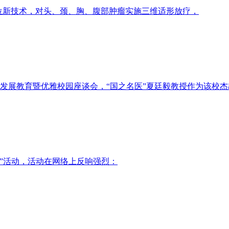
定位新技术，对头、颈、胸、腹部肿瘤实施三维适形放疗，
质量发展教育暨优雅校园座谈会，“国之名医”夏廷毅教授作为该校
福生”活动，活动在网络上反响强烈：