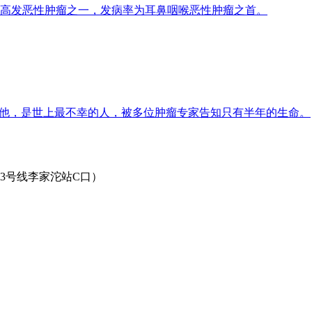
高发恶性肿瘤之一，发病率为耳鼻咽喉恶性肿瘤之首。
；他，是世上最不幸的人，被多位肿瘤专家告知只有半年的生命。
3号线李家沱站C口）