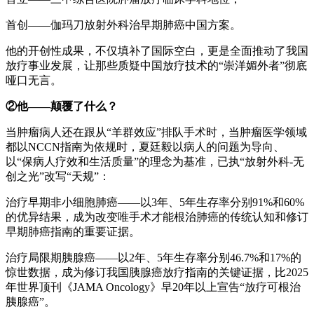
首创——伽玛刀放射外科治早期肺癌中国方案。
他的开创性成果，不仅填补了国际空白，更是全面推动了我国
放疗事业发展，让那些质疑中国放疗技术的“崇洋媚外者”彻底
哑口无言。
②他——颠覆了什么？
当肿瘤病人还在跟从“羊群效应”排队手术时，当肿瘤医学领域
都以NCCN指南为依规时，夏廷毅以病人的问题为导向、
以“保病人疗效和生活质量”的理念为基准，已执“放射外科-无
创之光”改写“天规”：
治疗早期非小细胞肺癌——以3年、5年生存率分别91%和60%
的优异结果，成为改变唯手术才能根治肺癌的传统认知和修订
早期肺癌指南的重要证据。
治疗局限期胰腺癌——以2年、5年生存率分别46.7%和17%的
惊世数据，成为修订我国胰腺癌放疗指南的关键证据，比2025
年世界顶刊《JAMA Oncology》早20年以上宣告“放疗可根治
胰腺癌”。