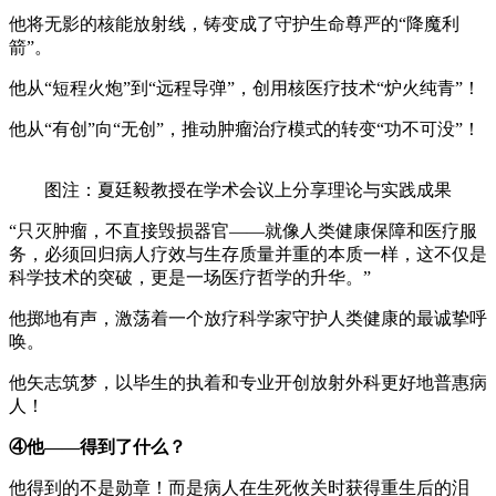
他将无影的核能放射线，铸变成了守护生命尊严的“降魔利
箭”。
他从“短程火炮”到“远程导弹”，创用核医疗技术“炉火纯青”！
他从“有创”向“无创”，推动肿瘤治疗模式的转变“功不可没”！
图注：夏廷毅教授在学术会议上分享理论与实践成果
“只灭肿瘤，不直接毁损器官——就像人类健康保障和医疗服
务，必须回归病人疗效与生存质量并重的本质一样，这不仅是
科学技术的突破，更是一场医疗哲学的升华。”
他掷地有声，激荡着一个放疗科学家守护人类健康的最诚挚呼
唤。
他矢志筑梦，以毕生的执着和专业开创放射外科更好地普惠病
人！
④他——得到了什么？
他得到的不是勋章！而是病人在生死攸关时获得重生后的泪