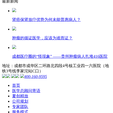
最新新闻
肾癌保肾放疗优势为何未能普惠病人？
肿瘤的循证医学，应该为谁而证？
成都医疗圈的“怪现象” ——贵州肿瘤病人扎堆416医院
地址：成都市成华区二环路北四段4号核工业四一六医院（地
铁3号线李家沱站C口）
400-160-9595
首页
医学总顾问寄语
夏创精放
公司规划
专家团队
服务模式