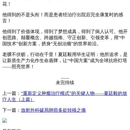
花！
他得到的不是头衔！而是患者经治疗出院后完全康复时的感
言！
他得到了价值体现，得到了梦想成真，得到了病人认可。他开
创思路、颠覆概念、跨越指南、守正创新、引领变革，用“中
国技术”创新方案，挤身“无创治瘤”的世界前沿。
老骥不伏枥，行动在千里！夏廷毅用毕生证明：他所追求，是
让新质生产力化作生命盾牌，让“中国方案”成为全球抗癌灯塔
——照亮世界！
.......
未完待续
上一篇：
“重新定义肿瘤治疗模式”的关键人物——夏廷毅的放
疗人生（上篇）
下一篇：
放射外科破局肺癌多处转移之痛