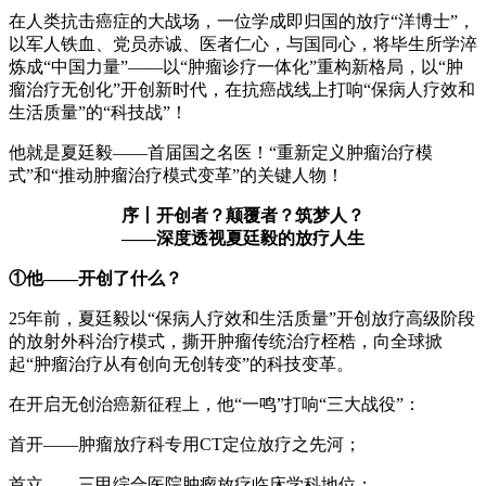
在人类抗击癌症的大战场，一位学成即归国的放疗“洋博士”，
以军人铁血、党员赤诚、医者仁心，与国同心，将毕生所学淬
炼成“中国力量”——以“肿瘤诊疗一体化”重构新格局，以“肿
瘤治疗无创化”开创新时代，在抗癌战线上打响“保病人疗效和
生活质量”的“科技战”！
他就是夏廷毅——首届国之名医！“重新定义肿瘤治疗模
式”和“推动肿瘤治疗模式变革”的关键人物！
序丨开创者？颠覆者？筑梦人？
——深度透视夏廷毅的放疗人生
①他——开创了什么？
25年前，夏廷毅以“保病人疗效和生活质量”开创放疗高级阶段
的放射外科治疗模式，撕开肿瘤传统治疗桎梏，向全球掀
起“肿瘤治疗从有创向无创转变”的科技变革。
在开启无创治癌新征程上，他“一鸣”打响“三大战役”：
首开——肿瘤放疗科专用CT定位放疗之先河；
首立——三甲综合医院肿瘤放疗临床学科地位；