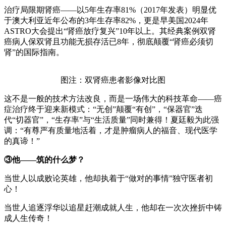
治疗局限期肾癌——以5年生存率81%（2017年发表）明显优
于澳大利亚近年公布的3年生存率82%，更是早美国2024年
ASTRO大会提出“肾癌放疗复兴”10年以上。其经典案例双肾
癌病人保双肾且功能无损存活已8年，彻底颠覆“肾癌必须切
肾”的国际指南。
图注：双肾癌患者影像对比图
这不是一般的技术方法改良，而是一场伟大的科技革命——癌
症治疗终于迎来新模式：“无创”颠覆“有创”，“保器官”迭
代“切器官”，“生存率”与“生活质量”同时兼得！夏廷毅为此强
调：“有尊严有质量地活着，才是肿瘤病人的福音、现代医学
的真谛！”
③他——筑的什么梦？
当世人以成败论英雄，他却执着于“做对的事情”独守医者初
心！
当世人追逐浮华以追星赶潮成就人生，他却在一次次挫折中铸
成人生传奇！