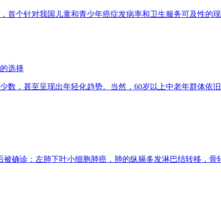
，首个针对我国儿童和青少年癌症发病率和卫生服务可及性的现
的选择
少数，甚至呈现出年轻化趋势。当然，60岁以上中老年群体依
查后被确诊：左肺下叶小细胞肺癌，肺的纵膈多发淋巴结转移，骨