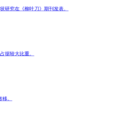
状研究在《柳叶刀》期刊发表。
旧占据较大比重。
转移。