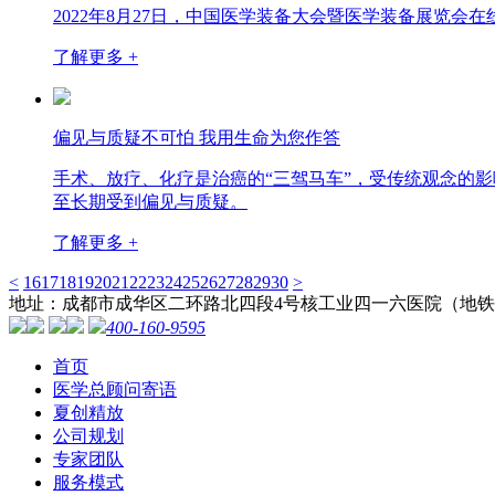
2022年8月27日，中国医学装备大会暨医学装备展览
了解更多 +
偏见与质疑不可怕 我用生命为您作答
手术、放疗、化疗是治癌的“三驾马车”，受传统观念的
至长期受到偏见与质疑。
了解更多 +
<
16
17
18
19
20
21
22
23
24
25
26
27
28
29
30
>
地址：成都市成华区二环路北四段4号核工业四一六医院（地铁
400-160-9595
首页
医学总顾问寄语
夏创精放
公司规划
专家团队
服务模式