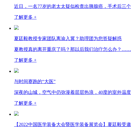
近日，一名77岁的老太太疑似检查出胰腺癌，手术后三
了解更多 +
夏廷毅教授专家团队离渝入冀？助理团为您答疑解惑
夏教授真的离开重庆了吗？那以后我们治疗怎么办？……
了解更多 +
与时间赛跑的“大医”
深夜的山城，空气中仍弥漫着层层热浪，40度的室外温
了解更多 +
【2022中国医学装备大会暨医学装备展览会】夏廷毅受